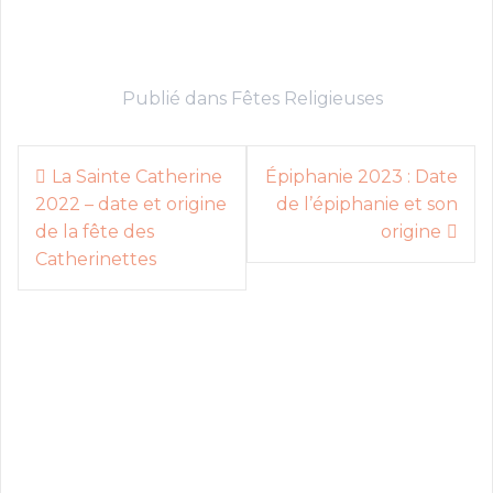
Publié dans
Fêtes Religieuses
N
La Sainte Catherine
Épiphanie 2023 : Date
2022 – date et origine
de l’épiphanie et son
a
de la fête des
origine
v
Catherinettes
i
g
a
t
i
o
n