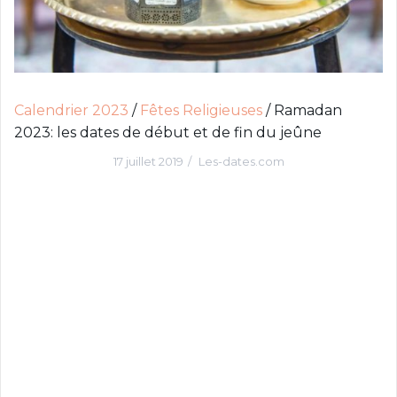
c
i
p
a
l
Calendrier 2023
/
Fêtes Religieuses
/
Ramadan
2023: les dates de début et de fin du jeûne
17 juillet 2019
Les-dates.com