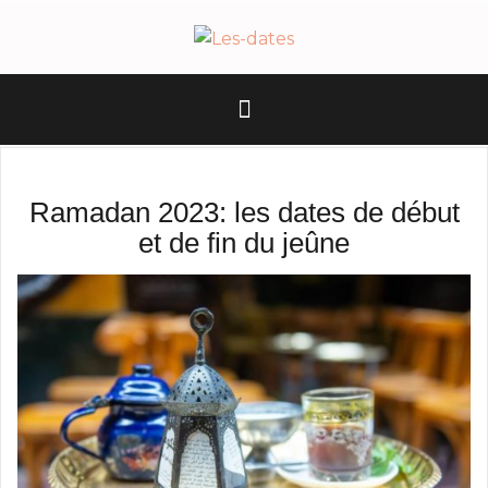
A
l
l
e
r
a
u
c
Ramadan 2023: les dates de début
o
et de fin du jeûne
n
t
e
n
u
p
r
i
n