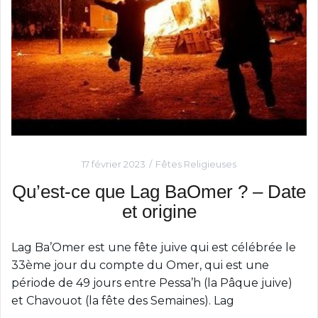
c
i
p
a
l
17 février 2023
Fêtes Religieuses
Qu’est-ce que Lag BaOmer ? – Date
et origine
Lag Ba’Omer est une fête juive qui est célébrée le
33ème jour du compte du Omer, qui est une
période de 49 jours entre Pessa’h (la Pâque juive)
et Chavouot (la fête des Semaines). Lag