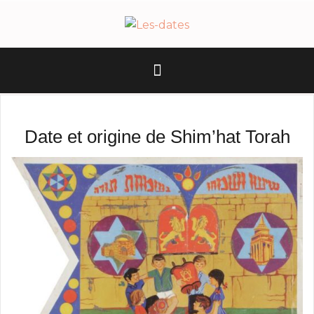
A
l
l
e
r
a
u
c
Date et origine de Shim’hat Torah
o
n
t
e
n
u
p
r
i
n