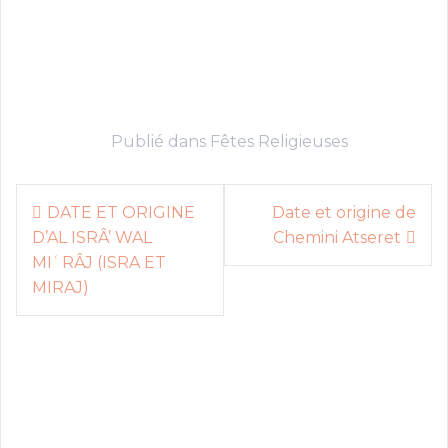
Publié dans
Fêtes Religieuses
N
DATE ET ORIGINE
Date et origine de
D’AL ISRÂ’ WAL
Chemini Atseret
a
MIʿRÂJ (ISRA ET
v
MIRAJ)
i
g
a
t
i