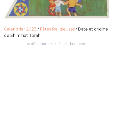
c
i
p
a
l
Calendrier 2023
/
Fêtes Religieuses
/
Date et origine
de Shim’hat Torah
16 décembre 2020
Les-dates.com