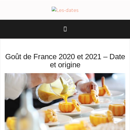
A
l
l
e
r
a
u
c
Goût de France 2020 et 2021 – Date
o
et origine
n
t
e
n
u
p
r
i
n