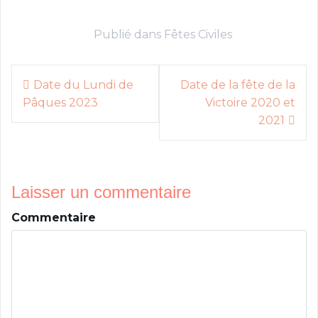
Publié dans
Fêtes Civiles
N
Date du Lundi de
Date de la fête de la
Pâques 2023
Victoire 2020 et
a
2021
v
i
g
a
Laisser un commentaire
t
Commentaire
i
o
n
d
e