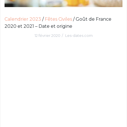
c
i
p
Calendrier 2023
/
Fêtes Civiles
/
Goût de France
a
2020 et 2021 – Date et origine
l
12 février 2020
Les-dates.com