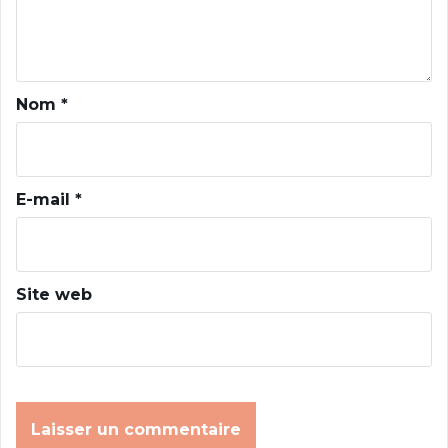
l
’
a
Nom
*
r
t
i
c
E-mail
*
l
e
Site web