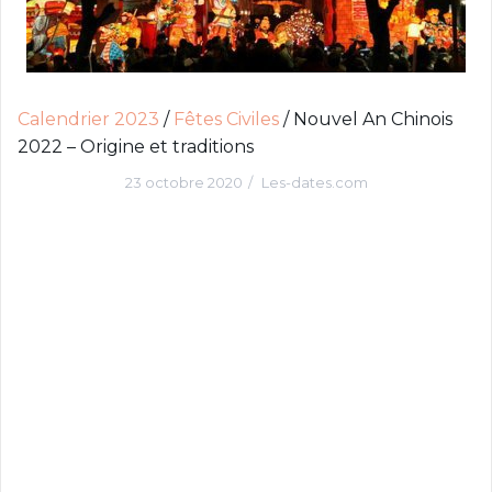
c
i
p
a
Calendrier 2023
/
Fêtes Civiles
/
Nouvel An Chinois
l
2022 – Origine et traditions
23 octobre 2020
Les-dates.com