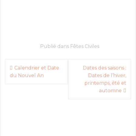
Publié dans
Fêtes Civiles
N
Calendrier et Date
Dates des saisons :
du Nouvel An
Dates de l’hiver,
a
printemps, été et
v
automne
i
g
a
t
i