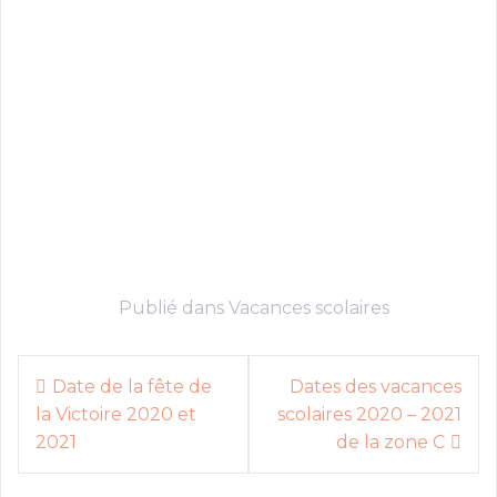
Publié dans
Vacances scolaires
N
Date de la fête de
Dates des vacances
la Victoire 2020 et
scolaires 2020 – 2021
a
2021
de la zone C
v
i