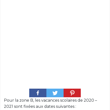
c
i
p
a
l
Pour la zone B, les vacances scolaires de 2020 –
2021 sont fixées aux dates suivantes :