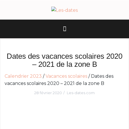
A
l
l
e
r
a
u
c
Dates des vacances scolaires 2020
o
– 2021 de la zone B
n
t
Calendrier 2023
/
Vacances scolaires
/
Dates des
e
vacances scolaires 2020 – 2021 de la zone B
n
28 février 2020
Les-dates.com
u
p
r
i
n