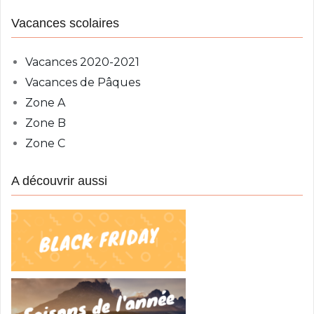
g
Vacances scolaires
a
t
Vacances 2020-2021
i
Vacances de Pâques
o
Zone A
n
Zone B
d
Zone C
e
l
A découvrir aussi
’
a
r
t
i
c